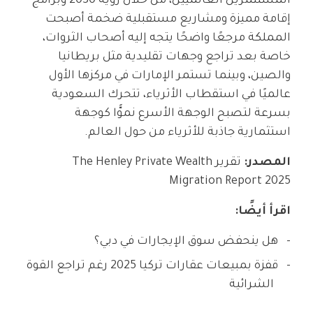
المستثمرين العالميين، من خلال رؤية 2030 وبرامج
إقامة مميزة ومشاريع مستقبلية ضخمة أصبحت
المملكة مرجعًا واضحًا يتجه إليه أصحاب الثروات،
خاصة بعد تراجع وجهات تقليدية مثل بريطانيا
والصين، وبينما تستمر الإمارات في مركزها الأول
عالميًا في استقطاب الأثرياء، تتحرك السعودية
بسرعة لتصبح الوجهة الأسرع نموًّا كوجهة
استثمارية جاذبة للأثرياء من حول العالم.
المصدر:
تقرير The Henley Private Wealth
Migration Report 2025
اقرأ أيضًا:
هل ينحفض سوق الإيجارات في دبي؟
قفزة بمبيعات عقارات تركيا 2025 رغم تراجع القوة
الشرائية