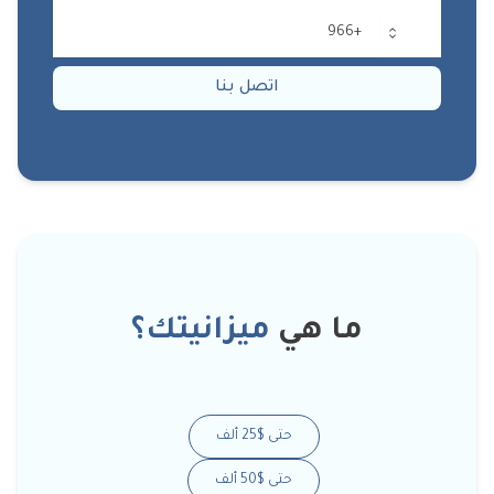
اتصل بنا
ما هي
ميزانيتك؟
حتى $25 ألف
حتى $50 ألف