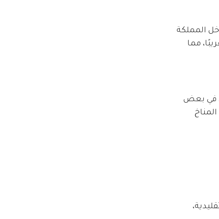
مساحة داخل المملكة
ضة؛ إذ يُقدر عدد سكانها بحوالي 600,000 نسمة تقريبًا، مما
جئ في بعض
المناخ
ليدية،