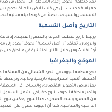
تعد منطقة الجوف إحدى المناطق التي تحمل في طياتها
جغرافية فحسب، بل هي قلب نابض بالحياة يجمع بين الما
للاستثمار والسياحة، فضلاً عن كونها بيئة مثالية لتح
التاريخ وأصل التسمية
يرتبط تاريخ منطقة الجوف بالعصور القديمة، إذ كانت معب
والرومان. يُعتقد أن أصل تسمية "الجوف" يعود إلى موقع
أو "القلب"، ومن خلال الآثار المنتشرة في مناطق مثل
الموقع والجغرافيا
تقع منطقة الجوف في الجزء الشمالي من المملكة الع
أكسبها أهمية استراتيجية تاريخية وحالية، وتربطها ش
يعزز فرص التطوير الاقتصادي والسياحي في المنطقة.
وتتميز منطقة الجوف بتنوع جغرافي يشمل السهول الو
من الخضرة وسط الصحراء، هذا التنوع يعكس تنوع البيئة
الداخلية والساحلية. كما أن الجوف تحتوي على العديد م