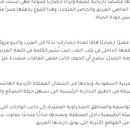
 قصصًا تاريخية عميقة وتراثًا حضاريًا متنوعًا؛ فهي ليست 
ضي العريق والحاضر المتجدد، وهذا التنوع يجعلها منبراً مثال
سين جودة الحياة.
رًا حضاريًا هامًا لعدة حضارات؛ بدءًا من العرب والبدو مرورًا
ها الداخلي في قلب البلاد، حيث تُشير الكلمة في اللغة العربية 
 دومة الجندل، يتضح أن الجوف كانت ملتقى لثقافات متعددة عبر 
ربية السعودية، ويحدها من الشمال المملكة الأردنية الهاشم
بكة من الطرق التجارية الرئيسية التي تسهل حركة البضائع والأ
اسعة والمناطق الصحراوية الممتدة، إلى جانب الواحات الت
 الطبيعية داخل المنطقة، ويمنحها مناخًا متباينًا يتفاوت بي
ن المواقع الأثرية التي توثق تاريخها العريق.