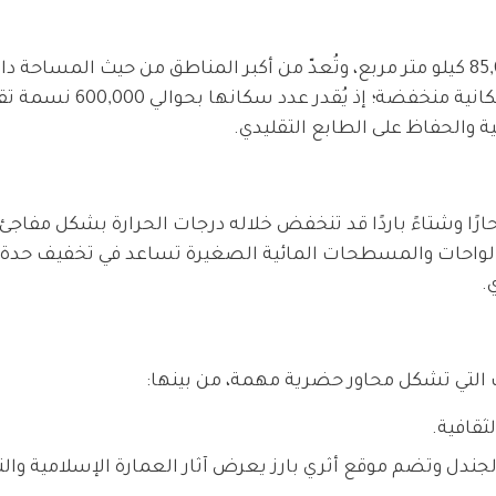
تغطي منطقة الجوف مساحة شاسعة تمتد على 85,000 كيلو متر مربع، وتُعدّ من أكبر المناطق من حيث ال
العربية السعودية. ورغم اتساعها، إلا أن الكثافة السكانية منخف
ية والحفاظ على الطابع التقليدي.
حارًا وشتاءً باردًا قد تنخفض خلاله درجات الحرارة بشكل مفا
ن الواحات والمسطحات المائية الصغيرة تساعد في تخفيف حدة 
.
لتي تشكل محاور حضرية مهمة، من بينها:
ثقافية.
جندل وتضم موقع أثري بارز يعرض آثار العمارة الإسلامية والتق