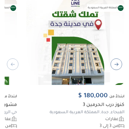
المملكة العربية السعودية
المملكة ا
ous slide
Next slide
0
$
180,000
ابتداءً من
ابتداءً من
كنوز درب الحرمين 3
مشورع ا
الفيحاء, جدة, المملكة العربية السعودية
حي الروضة
عقارات
عقارا
من 3 إلى 3
من 3 إلى 6