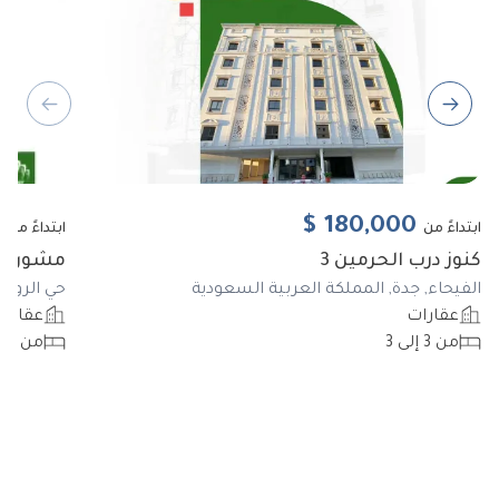
ous slide
Next slide
0
$
180,000
ابتداءً من
ابتداءً من
كنوز درب الحرمين 3
مشورع ا
الفيحاء, جدة, المملكة العربية السعودية
حي الروضة
عقارات
عقارا
من 3 إلى 3
من 3 إلى 6