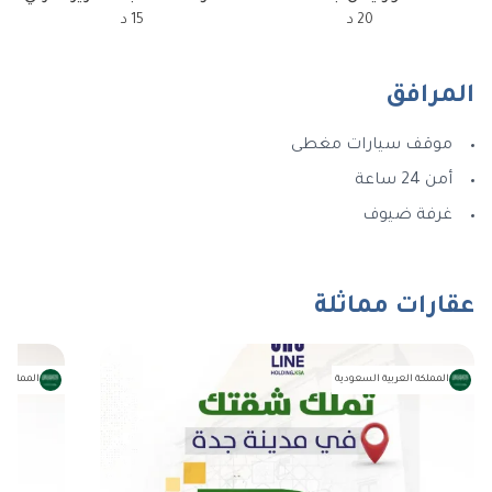
20
د
15
د
المرافق
موقف سيارات مغطى
أمن 24 ساعة
غرفة ضيوف
عقارات مماثلة
المملكة العربية السعودية
المملكة ا