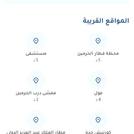
المواقع القريبة
محطة قطار الحرمين
مستشفى
5
د
5
د
مول
ممشى درب الحرمين
4
د
2
د
كورنيش جدة
مطار الملك عبد العزيز الدولي