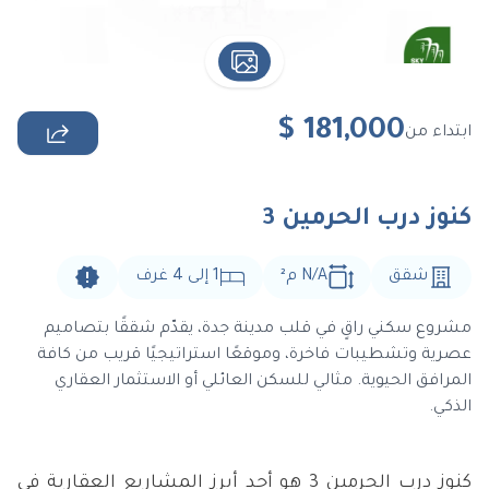
$
181,000
ابتداء من
كنوز درب الحرمين 3
شقق
N/A
م
²
1
إلى
4
غرف
مشروع سكني راقٍ في قلب مدينة جدة، يقدّم شققًا بتصاميم
عصرية وتشطيبات فاخرة، وموقعًا استراتيجيًا قريب من كافة
المرافق الحيوية. مثالي للسكن العائلي أو الاستثمار العقاري
الذكي.
كنوز درب الحرمين 3 هو أحد أبرز المشاريع العقارية في