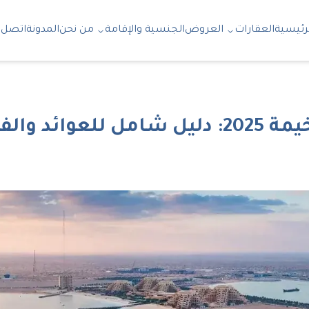
رئيسية
العقارات
العروض
الجنسية والإقامة
من نحن
المدونة
اتصل ب
د والفرص