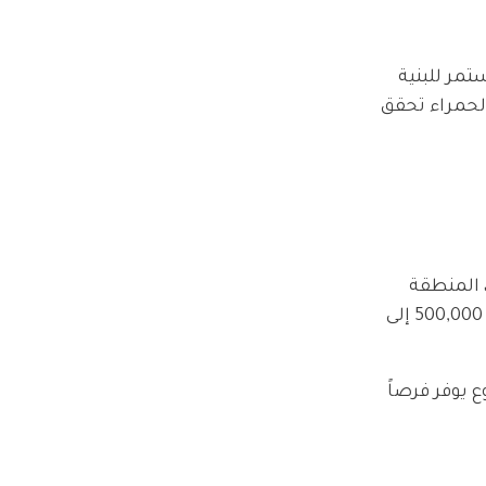
طوير المستمر للبنية
لحمراء تحقق
 المنطقة
تشهد إقبالاً كبيراً من السياح والمقيمين مما يضمن استقرار العائد الإيجاري، أسعار الشقق في الحمراء تتراوح بين 500,000 إلى
 يوفر فرصاً