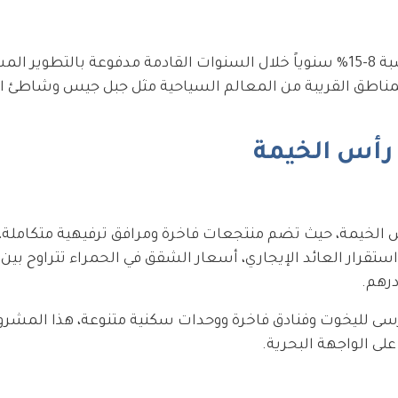
تشير التوقعات إلى نمو مستمر في قيم العقارات بنسبة 8-15% سنوياً خلال السنوات القادمة مدفوعة بالت
المناطق القريبة من المعالم السياحية مثل جبل جيس وشاطئ ا
 رأس الخيمة
أس الخيمة، حيث تضم منتجعات فاخرة ومرافق ترفيهية متكاملة،
رسى لليخوت وفنادق فاخرة ووحدات سكنية متنوعة، هذا المشروع
لى الواجهة البحرية.