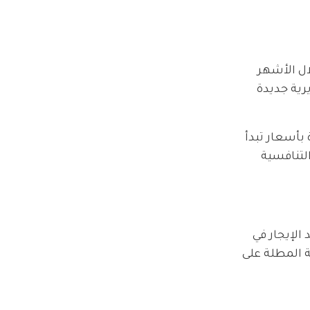
واً ملحوظاً في عام 2025، حيث ازداد حجم القروض العقارية بنسبة 22% خلال الأشهر
رية جديدة
بأسعار تبدأ
الأسعار التنافسية
الإيجار في
 في المناطق السياحية المطلة على