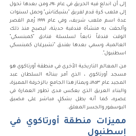
إلى أن اندلع فيه الحريق في عام ١٩١٠، ومن بعدها تحول
إلى ملعب كرة قدم لفريق "بشيكتاش" وحمل لسنوات
عدة اسم ملعب شريف، وفي عام ١٩٩٩ رُمم القصر
وألحقت به منشأة فندقية حديثة، ليصبح منذ ذلك
الوقت فندقاً تابعاً لسلسلة فنادق "كمبنسكي"
العالمية، وسمي بعدها بفندق "تشيرغان كمبنسكي
اسطنبول".
من المعالم التاريخية الأخرى في منطقة أورتاكوي هو
مسجد أورتاكوي ، الذي أمر ببنائه السلطان عبد
المجيد عام ١٨٥٣، ويمتاز هذا الجامع بالزخرفة المميزة،
والبناء العريق الذي يعكس مدى تطور العمارة في
عصره، كما أنه يطل بشكلٍ مباشر على مضيق
البوسفور والجسر المعلق.
مميزات منطقة أورتاكوي في
إسطنبول