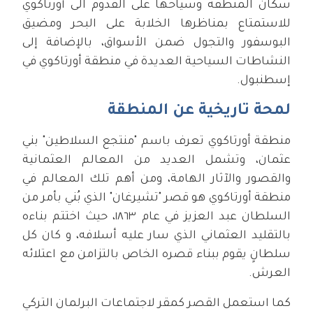
سكان المنطقة وسياحها على القدوم الى أورتاكوي
للاستمتاع بمناظرها الخلابة على البحر ومضيق
البوسفور والتجول ضمن الأسواق، بالإضافة إلى
النشاطات السياحية العديدة في منطقة أورتاكوي في
إسطنبول.
لمحة تاريخية عن المنطقة
منطقة أورتاكوي تعرف باسم "منتجع السلاطين" بني
عثمان، وتشمل العديد من المعالم العثمانية
والقصور والآثار الهامة، ومن أهم تلك المعالم في
منطقة أورتاكوي هو قصر "تشيرغان" الذي بُني بأمر من
السلطان عبد العزيز في عام ١٨٦٣، حيث اختتم بناءه
بالتقليد العثماني الذي سار عليه أسلافه، و كان كل
سلطانٍ يقوم ببناء قصره الخاص بالتزامن مع اعتلائه
العرش.
كما استعمل القصر كمقر لاجتماعات البرلمان التركي