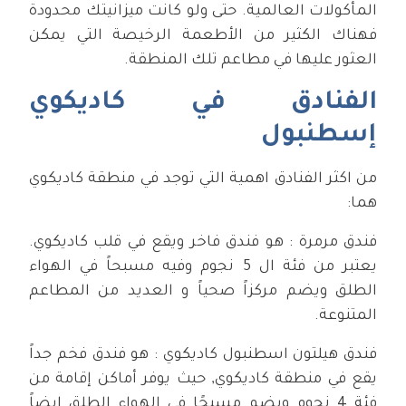
المأكولات العالمية. حتى ولو كانت ميزانيتك محدودة
فهناك الكثير من الأطعمة الرخيصة التي يمكن
العثور عليها في مطاعم تلك المنطقة.
الفنادق في كاديكوي
إسطنبول
من اكثر الفنادق اهمية التي توجد في منطقة كاديكوي
هما:
فندق مرمرة : هو فندق فاخر ويقع في قلب كاديكوي.
يعتبر من فئة ال 5 نجوم وفيه مسبحاً في الهواء
الطلق ويضم مركزاً صحياً و العديد من المطاعم
المتنوعة.
فندق هيلتون اسطنبول كاديكوي : هو فندق فخم جداً
يقع في منطقة كاديكوي, حيث يوفر أماكن إقامة من
فئة 4 نجوم ويضم مسبحًا في الهواء الطلق ايضاً