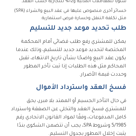
سنويًا للمعاملات المدنية و12% للتجارية حسب العقد.
خسائر أخرى منصوص عليها في عقد البيع والشراء (SPA)
مثل تكلفة التنقل وخسارة فرص استثمارية.
طلب تحديد موعد جديد للتسليم
يمكن للمشتري رفع طلب قضائي أمام المحكمة
المختصة لتحديد موعد جديد للتسليم، وذلك عندما
يكون عقد البيع واضحًا بشأن تاريخ الانتهاء، تقبل
المحاكم مثل هذه الطلبات إذا ثبت تأخر المطور
وحددت قيمة الأضرار.
فسخ العقد واسترداد الأموال
في حال التأخر الجسيم أو الممتد بلا مبرر، يحق
للمشتري فسخ العقد والتخلي عن الصفقة واسترداد
كامل المدفوعات، وفقًا لمواد القانون الاتحادي رقم
5/1985 وشروط SPA، يجب أن تتضمن الشكوى بندًا
يثبت إخلال المطور بجدول التسليم.