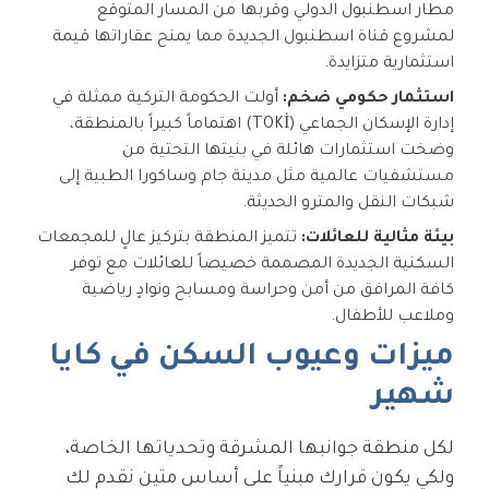
مطار اسطنبول الدولي وقربها من المسار المتوقع
لمشروع قناة اسطنبول الجديدة مما يمنح عقاراتها قيمة
استثمارية متزايدة.
استثمار حكومي ضخم:
أولت الحكومة التركية ممثلة في
إدارة الإسكان الجماعي (TOKİ) اهتماماً كبيراً بالمنطقة،
وضخت استثمارات هائلة في بنيتها التحتية من
مستشفيات عالمية مثل مدينة جام وساكورا الطبية إلى
شبكات النقل والمترو الحديثة.
بيئة مثالية للعائلات:
تتميز المنطقة بتركيز عالٍ للمجمعات
السكنية الجديدة المصممة خصيصاً للعائلات مع توفر
كافة المرافق من أمن وحراسة ومسابح ونوادٍ رياضية
وملاعب للأطفال.
ميزات وعيوب السكن في كايا
شهير
لكل منطقة جوانبها المشرقة وتحدياتها الخاصة،
ولكي يكون قرارك مبنياً على أساس متين نقدم لك