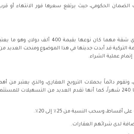
لضمان الحكومي، حيث يرتفع سعرها فور الانتهاء أو قرب 
حيث يمكنك الحصول على الجنسيّة التركيّة بشراء أي شقة مهما كان نوعها بقيمة
حكومة التركية قد أبدت جديتها في هذا الموضوع ومنحت العديد م
ري، وتقوم دائماً بحملات الترويج العقاري، والذي يعتبر من أ
الشقق في مختلف أنحاء تركيا بأقساط مريحة مدتها 240 شهراً، كما أنها تقدم العديد من التسهيل
قساط، وسحب النسبة من 25٪ إلى 20٪.
ضافة لدى شرائهم العقارات.