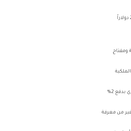
تقديم نسخة عن جواز السفر، ويجب أن تكون مترجمة للغة التركية ومصدقة من قبل كاتب العدل، و تكلفتها تقارب 27 دولاراً
 ومفتاح
لملكية
دفع ضريبة تملّك عقار في تركيا وهي تبلغ تقريباً 4% من قيمة العقار، بحيث يقوم البائع بدفع نسبة 2% ويقوم المشتري بدفع 2%
غير من معرفة