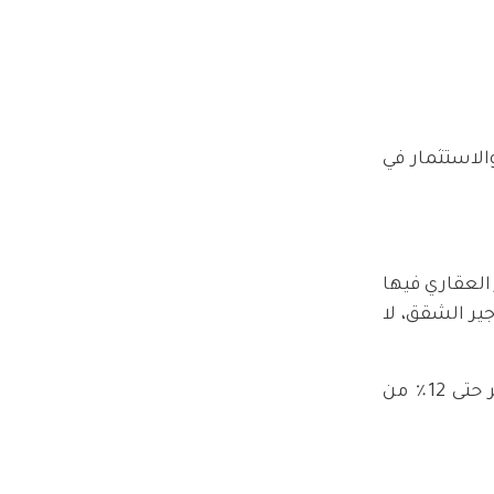
 بشكل عام والاستثمار في
 العقاري فيها
ير الشقق، لا
هذا ومع ازدياد قيمة الشقق فقد تصل قيمة الأرباح السنوية التي يمكنك الحصول عليها عبر إعادة البيع أو التأجير حتى 12٪ من