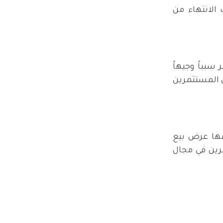
الانتهاء من
 400 ألف دولار، وهو ما يعتبر سبباً وجيهاً
ن المستثمرين
همها عرض بيع
ات للمستثمرين في مجال