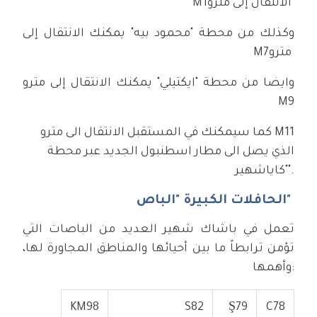
الانتقال إلى مترو
M1
وكذلك من محطة "محمود بيه" يمكنك الانتقال إلى
مترو
M7
وايضا من محطة "ايكتيلي" يمكنك الانتقال إلى مترو
M9
كما سيمكنك في المستقبل الانتقال الى مترو M11
الذي يصل الى مطار اسطنبول الجديد عبر محطة
"كاياشهير".
الحافلات الكبيرة "الباص"
تعمل في باشاك شهير العديد من الباصات التي
تؤمن ترابطاً ما بين أحيائها والمناطق المجاورة لها،
وأهمها:
KM
98
S
82
Ş
79
C
78