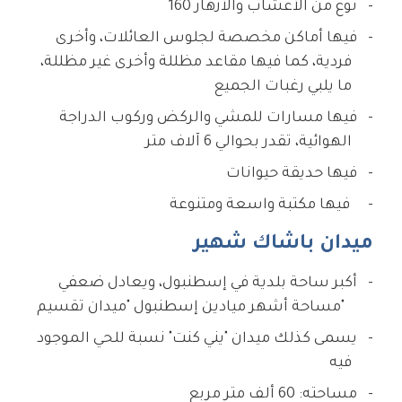
160 نوع من الأعشاب والأزهار
فيها أماكن مخصصة لجلوس العائلات، وأخرى
فردية، كما فيها مقاعد مظللة وأخرى غير مظللة،
ما يلبي رغبات الجميع
فيها مسارات للمشي والركض وركوب الدراجة
الهوائية، تقدر بحوالي 6 آلاف متر
فيها حديقة حيوانات
فيها مكتبة واسعة ومتنوعة
ميدان باشاك شهير
أكبر ساحة بلدية في إسطنبول، ويعادل ضعفي
مساحة أشهر ميادين إسطنبول "ميدان تقسيم"
يسمى كذلك ميدان "يني كنت" نسبة للحي الموجود
فيه
مساحته: 60 ألف متر مربع