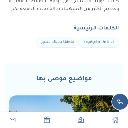
جانب دورنا الأساسي في إدارة الأملاك العقارية
وتقديم الكثير من التسهيلات والخدمات النافعة لكم
الكلمات الرئيسية
Başakşehir District
منطقة باشاك شهير
مواضيع موصى بها
الرئيسية
العقارات
العروض
اتصل ب