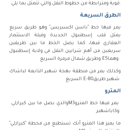
قوية ومترابطة من خطوط النقل والتي تتمثل بما يلي:
الطرق السريعة
يمر فيها خط "باسن اكسبريس" وهو طريق سريع
يمثل قلب إسطنبول الجديدة وقبلة الاستثمار
العقاري فيها، كما يصل الخط ما بين طريقين
سريعين من أهم شرايين النقل في ولاية إسطنبول
وهما:
E5
وطريق شمال مرمرة السريع.
وكذلك يمر من منطقة بهجة شهير التابعة لباشاك
شهير طريق
E-80
السريع.
المترو
يمر فيها خط المترو
M3
والذي يصل ما بين كيرازلي
وكاياشهير.
ما يميز هذا المترو أنك تستطيع من محطة "كيرازلي"