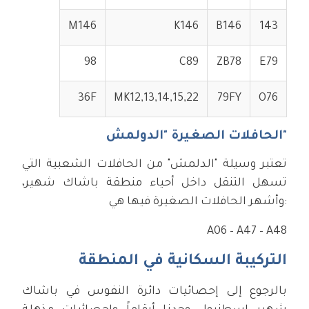
M
146
K
146
B
146
143
98
C
89
ZB
78
E
79
36F
MK12,13,14,15,22
79FY
O
76
الحافلات الصغيرة "الدولمش"
تعتبر وسيلة "الدلمش" من الحافلات الشعبية التي
تسهل التنقل داخل أحياء منطقة باشاك شهير،
وأشهر الحافلات الصغيرة فيها هي:
A06 – A47 – A48
التركيبة السكانية في المنطقة
بالرجوع إلى إحصائيات دائرة النفوس في باشاك