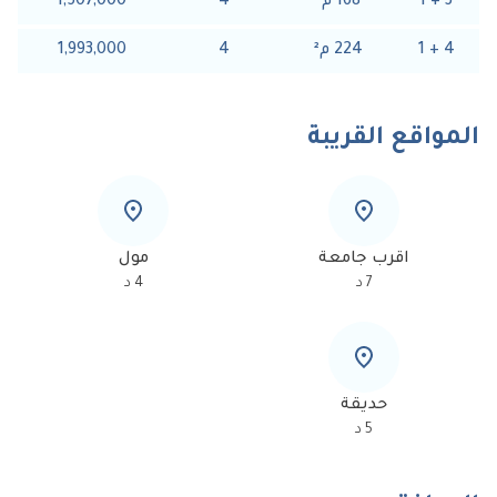
3
+
1
168
م
²
4
1,507,000
4
+
1
224
م
²
4
1,993,000
المواقع القريبة
اقرب جامعة
مول
7
د
4
د
حديقة
5
د