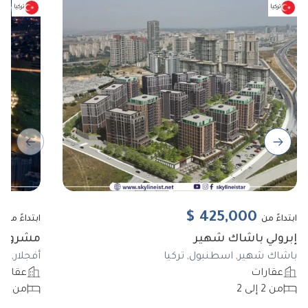
تركيا
تركيا
ous slide
Next slide
0
$
425,000
ابتداءً من
ابتداءً من
إبرولي باشاك شهير
مشروع BIZIM EVLER 11
باشاك شهير, اسطنبول, تركيا
أفجلار, ا
عقارات
عقارا
من 2 إلى 2
من 3 إلى 5