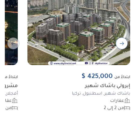
ous slide
Next slide
0
$
425,000
ابتداءً من
ابتداءً من
إبرولي باشاك شهير
مشروع BIZIM EVLER 11
باشاك شهير, اسطنبول, تركيا
أفجلار, ا
عقارات
عقارا
من 2 إلى 2
من 3 إلى 5