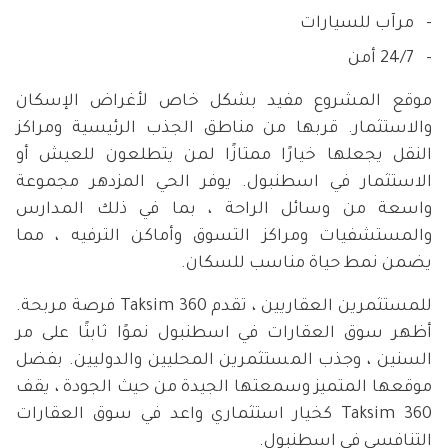
مرآب للسيارات
24/7 أمن
موقع المشروع مفيد بشكل خاص لأغراض الإسكان
والاستثمار. قربها من مناطق الجذب الرئيسية ومراكز
النقل يجعلها خيارًا ممتازًا لمن يتطلعون للعيش أو
الاستثمار في اسطنبول. يوفر الحي المزدهر مجموعة
واسعة من وسائل الراحة ، بما في ذلك المدارس
والمستشفيات ومراكز التسوق وأماكن الترفيه ، مما
يضمن نمط حياة مناسب للسكان.
للمستثمرين العقاريين ، تقدم Taksim 360 فرصة مربحة.
أظهر سوق العقارات في اسطنبول نموًا ثابتًا على مر
السنين ، وجذب المستثمرين المحليين والدوليين. بفضل
موقعها المتميز وسمعتها الجيدة من حيث الجودة ، يقف
Taksim 360 كخيار استثماري واعد في سوق العقارات
التنافسي في اسطنبول.