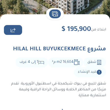
$
195,900
ابتداء من
مشروع HILAL HILL BUYUKCEKMECE
شقق
16,604 m2
م
²
1
إلى
4
غرف
قيد الإنشاء
شقق للبيع في بيوك شيكمجة في اسطنبول الأوروبية. تقدم
مزيجًا من المناظر الخلابة ووسائل الراحة الراقية وقيمة
استثمارية ممتازة