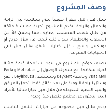
وصف المشروع
يمثل هلال هيل تطوراً حقيقياً يمزج بسلاسة بين الراحة
والجمال والراحة. يقدم المشروع تجربة معيشية فائقة
من خلال شققه المصممة بعناية ، مما يضمن كلاً من
الأسلوب والوظيفة. سواء كنت تبحث عن منزل مريح أو
دوبلكس واسع ، فإن خيارات شقق هلال هيل تلبي
الاحتياجات المتنوعة.
يضيف موقع المشروع في بيوك شكمجة قيمة هائلة
لحياة سكانها. مع سهولة الوصول إلى Metrobus و Perla
Vista Mall وجامعة Beykent ومستشفى Beylikdüzü ، تقع
وسائل الراحة اليومية على بعد دقائق فقط. تجعل المرافق
والبنية التحتية المحيطة من هلال هيل خيارًا مثاليًا للأفراد
الذين يبحثون عن مجتمع متصل جيدًا وحيوي.
يقدم هلال هيل مجموعة من خيارات الشقق لتناسب