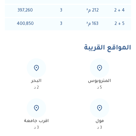
4
+
2
212
م
²
3
397,260
5
+
2
163
م
²
3
400,850
المواقع القريبة
المتروبوس
البحر
5
د
2
د
مول
اقرب جامعة
3
د
3
د