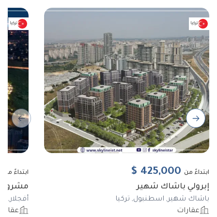
تركيا
تركيا
ous slide
Next slide
0
$
425,000
ابتداءً من
ابتداءً من
إبرولي باشاك شهير
مشروع BIZIM EVLER 11
باشاك شهير, اسطنبول, تركيا
أفجلار, ا
عقارات
عقارا