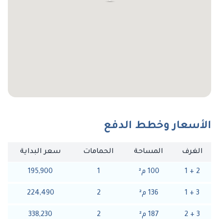
الأسعار وخطط الدفع
الغرف
المساحة
الحمامات
سعر البداية
2
+
1
100
م
²
1
195,900
3
+
1
136
م
²
2
224,490
3
+
2
187
م
²
2
338,230