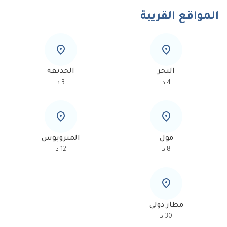
المواقع القريبة
البحر
الحديقة
4
د
3
د
مول
المتروبوس
8
د
12
د
مطار دولي
30
د