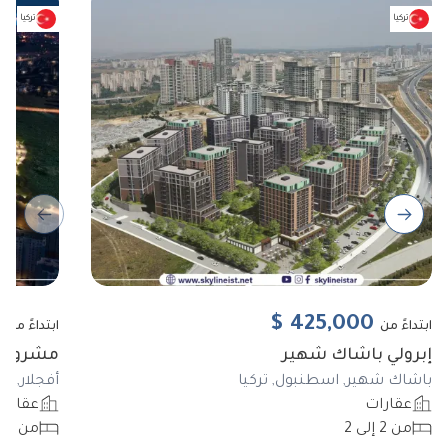
تركيا
تركيا
ous slide
Next slide
0
$
425,000
ابتداءً من
ابتداءً من
إبرولي باشاك شهير
مشروع BIZIM EVLER 11
باشاك شهير, اسطنبول, تركيا
أفجلار, ا
عقارات
عقارا
من 2 إلى 2
من 3 إلى 5