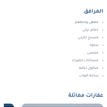
المرافق
مقهى ومطعم
حمام تركي
مسبح خارجي
ساونا
ممشى
مساحات خضراء
صالون لياقة
ساحة العاب
عقارات مماثلة