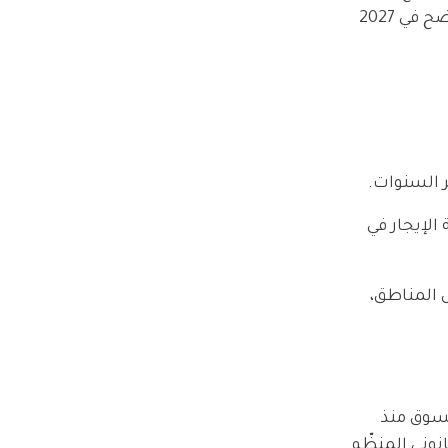
محللون أن تستقر النسبة ضمن نطاق الثلاثين بالمئة تقريباً خلال النصف الثاني من 2026، قبل أن تشهد انخفاضاً أوضح في 2027
ر السنوات.
 الإيجار في
ض المناطق،
ذي يشهده السوق منذ
انوني المنظّم