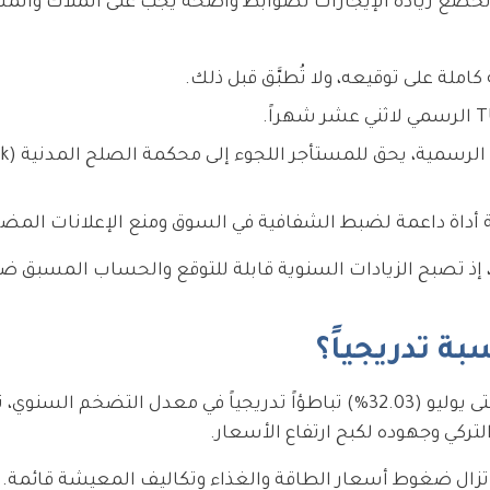
قانون الالتزامات التركي (Türk Borçlar Kanunu)، تخضع زيادة الإيجارات لضوابط واضحة يجب على الملاك
ملة على توقيعه، ولا تُطبَّق قبل ذلك.
في حال محاو
ة أداة داعمة لضبط الشفافية في السوق ومنع الإعلانات المضلّ
راً، إذ تصبح الزيادات السنوية قابلة للتوقع والحساب المسبق
بة تدريجياً؟
يعكس المسار التنازلي للنسبة منذ يناير (34.88%) وحتى يوليو (32.03%) تباطؤاً تدريجياً في معدل التضخم ال
تركي وجهوده لكبح ارتفاع الأسعار.
ذ لا تزال ضغوط أسعار الطاقة والغذاء وتكاليف المعيشة قائمة. 