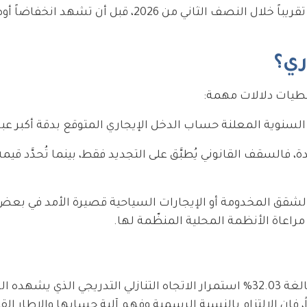
ري؟
عطيات دلالات مهمة:
ة السنوية المعلنة حساب الدخل الإيجاري المتوقع بدقة أكبر عب
دة، فالسقف القانوني يُطبَّق على التجديد فقط، بينما تُحدَّد قيمة
مثل الشقق المخدومة أو الإيجارات السياحية قصيرة الأمد في بع
تؤكد نسبة زيادة الإيجار في تركيا لشهر يوليو 2026 البالغة 32.03% استمرار الاتجاه التنازلي التدريجي ال
ً، فإن الالتزام بالنسبة الرسمية وفهم آلية حسابها والإطار الق