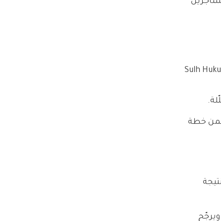
 والمستأجرين
لة المالك فرض زيادة أعلى من النسبة الرسمية، يحق للمستأجر اللجوء إلى محكمة الصلح المدنية (Sulh Hukuk
لة.
 ضمن خطة
سنوي، نتيجة
ويرجّح