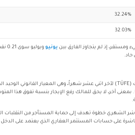
32.24%
32.03%
 ومستقر، إذ لم يتجاوز الفارق بين
يونيو
ويوليو 
حاد.
النسبة المعلنة هي متوسط مؤشر أسعار المستهلك (TÜFE) لآخر اثني عشر شهراً، وهي المعيار القانوني ال
. بمعنى آخر، لا يحق للمالك رفع الإيجار بنسبة تفوق هذا الم
.
لمؤشر الشهري خطوة تهدف إلى حماية المستأجر من التقلبات ا
شرة على حسابات المستثمر العقاري الذي يعتمد على الدخل ا