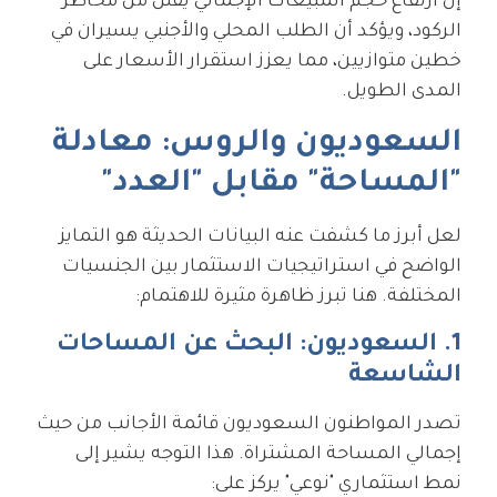
إن ارتفاع حجم المبيعات الإجمالي يقلل من مخاطر
الركود، ويؤكد أن الطلب المحلي والأجنبي يسيران في
خطين متوازيين، مما يعزز استقرار الأسعار على
المدى الطويل.
السعوديون والروس: معادلة
"المساحة" مقابل "العدد"
لعل أبرز ما كشفت عنه البيانات الحديثة هو التمايز
الواضح في استراتيجيات الاستثمار بين الجنسيات
المختلفة. هنا تبرز ظاهرة مثيرة للاهتمام:
1. السعوديون: البحث عن المساحات
الشاسعة
تصدر المواطنون السعوديون قائمة الأجانب من حيث
إجمالي المساحة المشتراة. هذا التوجه يشير إلى
نمط استثماري "نوعي" يركز على: