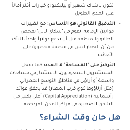
تكون باشاك شهير أو بيليكدوزو خيارات أكثر أماناً
على المدى الطويل.
التدقيق القانوني هو الأساس:
مع تغييرات
قوانين الإقامة، نقوم في "سكاي لاين" بفحص
الطابو والمنطقة قبل أن تدفع دولاراً واحداً، للتأكد
من أن العقار ليس في منطقة محظورة على
الأجانب.
التركيز على "المساحة" لا العدد:
كما يفعل
المستثمرون السعوديون، الاستثمار في مساحات
واسعة أو أراضٍ في مناطق التوسع العمراني
(مثل أرناؤوط كوي قرب المطار) قد يحقق عوائد
رأسمالية (Capital Appreciation) أعلى بكثير من
الشقق الصغيرة في مراكز المدن المزدحمة.
هل حان وقت الشراء؟