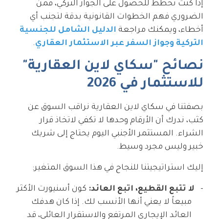
إذا كنت تخطط للحصول على الجواز التركي، فمن
الضروري فهم الخطوات القانونية بدقة لتجنب أي
أخطاء، ويمكنك مراجعة
الدليل الشامل للجنسية
التركية وجواز السفر عبر الاستثمار العقاري
.
نصائح "سكاي لاين العقارية"
للاستثمار في 2026
بصفتنا في سكاي لاين العقارية نراقب السوق عن
كثب، ندرك أن الأرقام وحدها لا تكفي لاتخاذ قرار
الشراء. المستثمر الأجنبي اليوم يحتاج إلى شريك
خبير وليس مجرد وسيط.
إليك استراتيجيتنا للنجاح في هذا السوق المتغير:
لا تتبع القطيع، اتبع العائد:
كون أسنيورت الأكثر
مبيعاً لا يعني أنها الأنسب لك. إذا كان هدفك
العائد الإيجاري المرتفع والاستقرار العائلي، قد