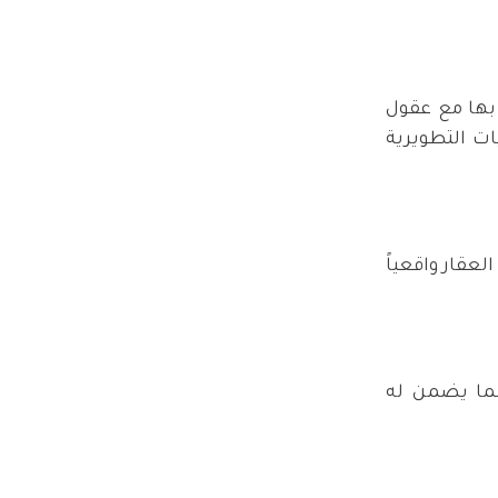
 بها مع عقول
ات التطويرية
عقار واقعياً
ما يضمن له