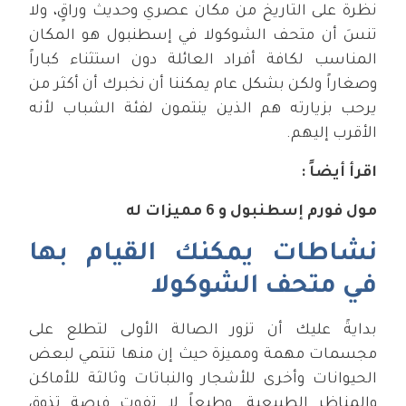
نظرة على التاريخ من مكان عصري وحديث وراقٍ، ولا
تنسَ أن متحف الشوكولا في إسطنبول هو المكان
المناسب لكافة أفراد العائلة دون استثناء كباراً
وصغاراً ولكن بشكل عام يمكننا أن نخبرك أن أكثر من
يرحب بزيارته هم الذين ينتمون لفئة الشباب لأنه
الأقرب إليهم.
اقرأ أيضاً :
مول فورم إسطنبول و 6 مميزات له
نشاطات يمكنك القيام بها
في متحف الشوكولا
بدايةً عليك أن تزور الصالة الأولى لتطلع على
مجسمات مهمة ومميزة حيث إن منها تنتمي لبعض
الحيوانات وأخرى للأشجار والنباتات وثالثة للأماكن
والمناظر الطبيعية. وطبعاً لا تفوت فرصة تذوق