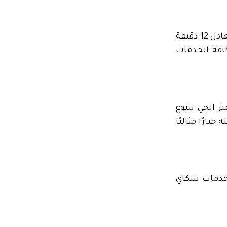
يتمتع حي الجامعة بمكانة مميزة بفضل موقعه الحيوي بالقرب من الحرم المكي، حيث يبعد عنه مسافة 7.0 كم، ما يعادل 12 دقيقة
افة الخدمات
ز الحي بتنوع
يارًا مثاليًا
وخدمات سكاي