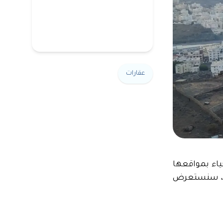
عقارات
ياء بمواقعها
قال، سنستعرض