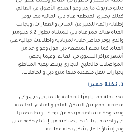
خليفة الأشهر والأطول في العالم وكذلك فندق جي
دبليو ماريوت ماركيز وهو الفندق الأطول في العالم،
كذلك يخترق المنطقة قناة دبي المائية مما يوفر
إطلالة رائعة للكثير من المباني والعقارات، وبجانب
القناة هناك ممر قناة دبي للمشاة بطول 3.2 كيلومتر
والذي يوفر مناظر خلابة لمرتاديه واطلالات خيالية على
القناة، كما تضم المنطقة دبي مول وهو واحد من
أشهر مراكز التسوق في العالم. وفيما يخص
المواصلات فالخليج التجاري يرتبط ببقية المناطق
بخيارات تنقل متعددة منها مترو دبي والحافلات.
3. نخلة جميرا
تعد نخلة جميرا رمزًا للفخامة والتميز في دبي، وهي
منطقة تجمع بين السكن الفاخر والفنادق العالمية،
وتعد وجهة سياحية فريدة من نوعها. ونخلة جميرا
هي واحدة من ثلاث جزر صناعية من إنشاء حكومة دبي
وتم إنشاؤها على شكل نخلة عملاقة.